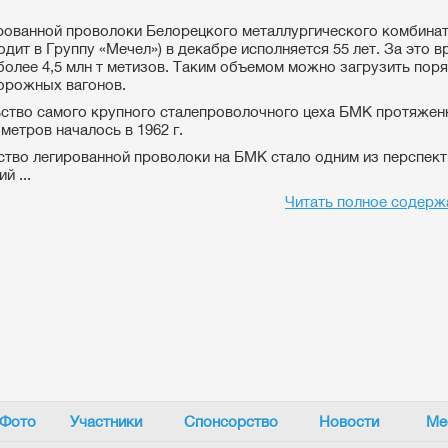
рованной проволоки Белорецкого металлургического комбинат
одит в Группу «Мечел») в декабре исполняется 55 лет. За это в
более 4,5 млн т метизов. Таким объемом можно загрузить поря
орожных вагонов.
ство самого крупного сталепроволочного цеха БМК протяже
метров началось в 1962 г.
тво легированной проволоки на БМК стало одним из перспек
й ...
Читать полное содерж
Фото
Участники
Спонсорство
Новости
Ме