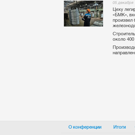
05 декабря
Цеху леги
«БМК», вх
произвел 
железнод
Строитель
около 400 
Производс
направлени
О конференции
Итоги