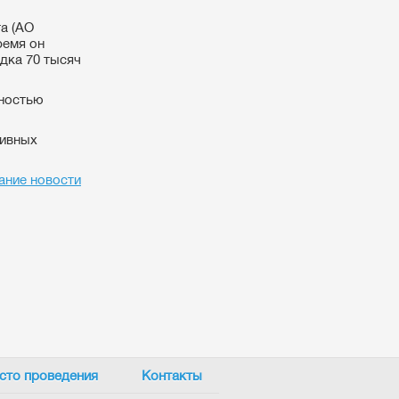
а (АО
ремя он
дка 70 тысяч
нностью
тивных
ание новости
сто проведения
Контакты