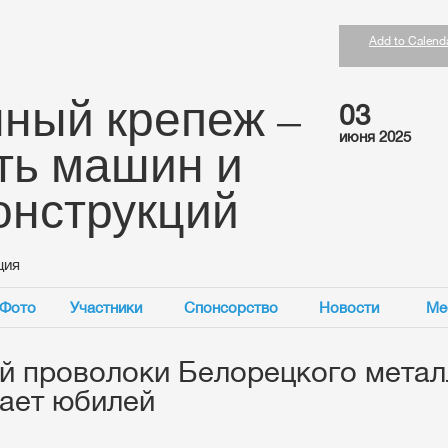
Add to Calend
ный крепеж –
03
июня 2025
ть машин и
онструкций
ция
Фото
Участники
Спонсорство
Новости
Ме
й проволоки Белорецкого метал
ает юбилей